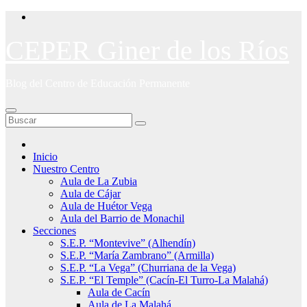
Saltar
al
contenido
CEPER Giner de los Ríos
Blog del Centro de Educación Permanente
Inicio
Nuestro Centro
Aula de La Zubia
Aula de Cájar
Aula de Huétor Vega
Aula del Barrio de Monachil
Secciones
S.E.P. “Montevive” (Alhendín)
S.E.P. “María Zambrano” (Armilla)
S.E.P. “La Vega” (Churriana de la Vega)
S.E.P. “El Temple” (Cacín-El Turro-La Malahá)
Aula de Cacín
Aula de La Malahá