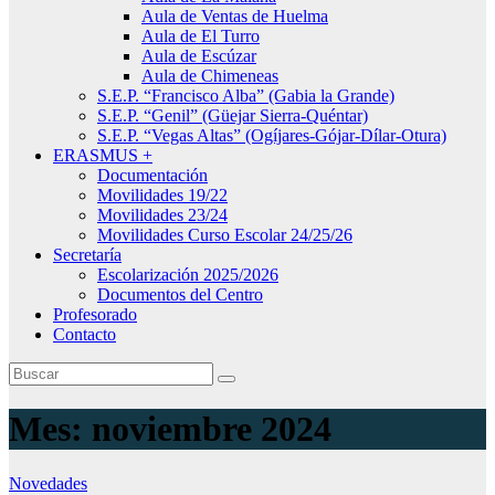
Aula de Ventas de Huelma
Aula de El Turro
Aula de Escúzar
Aula de Chimeneas
S.E.P. “Francisco Alba” (Gabia la Grande)
S.E.P. “Genil” (Güejar Sierra-Quéntar)
S.E.P. “Vegas Altas” (Ogíjares-Gójar-Dílar-Otura)
ERASMUS +
Documentación
Movilidades 19/22
Movilidades 23/24
Movilidades Curso Escolar 24/25/26
Secretaría
Escolarización 2025/2026
Documentos del Centro
Profesorado
Contacto
Mes:
noviembre 2024
Novedades