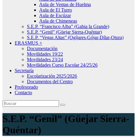
Aula de Ventas de Huelma
Aula de El Turro
Aula de Escúzar
Aula de Chimeneas
S.E.P. “Francisco Alba” (Gabia la Grande)
S.E.P. “Genil” (Güejar Sierra-Quéntar)
S.E.P. “Vegas Altas” (Ogíjares-Gójar-Dílar-Otura)
ERASMUS +
Documentación
Movilidades 19/22
Movilidades 23/24
Movilidades Curso Escolar 24/25/26
Secretaría
Escolarización 2025/2026
Documentos del Centro
Profesorado
Contacto
S.E.P. “Genil” (Güejar Sierra-
Quéntar)