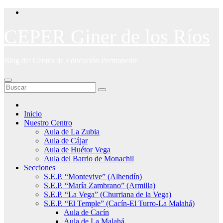
Saltar
al
contenido
CEPER Giner de los Ríos
Blog del Centro de Educación Permanente
Inicio
Nuestro Centro
Aula de La Zubia
Aula de Cájar
Aula de Huétor Vega
Aula del Barrio de Monachil
Secciones
S.E.P. “Montevive” (Alhendín)
S.E.P. “María Zambrano” (Armilla)
S.E.P. “La Vega” (Churriana de la Vega)
S.E.P. “El Temple” (Cacín-El Turro-La Malahá)
Aula de Cacín
Aula de La Malahá