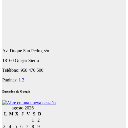
Av. Duque San Pedro, s/n
18160 Güejar Sierra
Teléfono: 958 470 500
Páginas:
1
2
Buscador de Google
agosto 2026
L
M
X
J
V
S
D
1
2
3
4
5
6
7
8
9