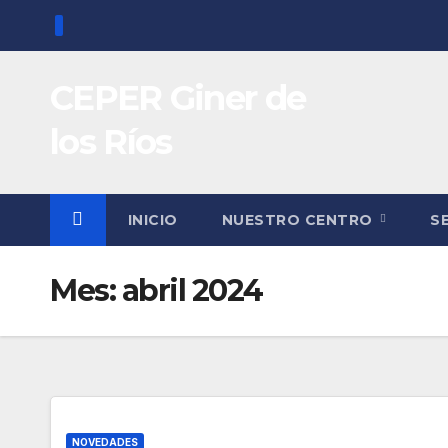
Saltar
al
contenido
CEPER Giner de
los Ríos
INICIO
NUESTRO CENTRO
S
Mes:
abril 2024
NOVEDADES