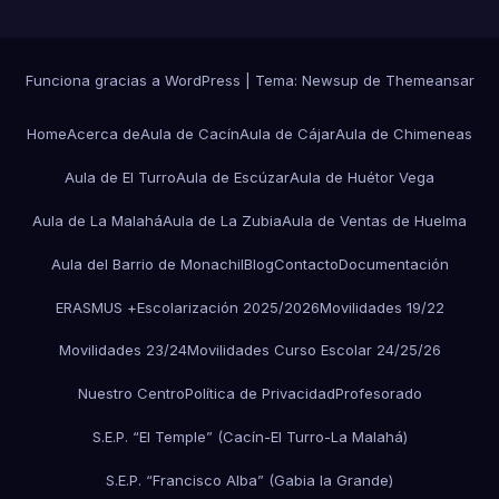
Funciona gracias a WordPress
|
Tema: Newsup de
Themeansar
Home
Acerca de
Aula de Cacín
Aula de Cájar
Aula de Chimeneas
Aula de El Turro
Aula de Escúzar
Aula de Huétor Vega
Aula de La Malahá
Aula de La Zubia
Aula de Ventas de Huelma
Aula del Barrio de Monachil
Blog
Contacto
Documentación
ERASMUS +
Escolarización 2025/2026
Movilidades 19/22
Movilidades 23/24
Movilidades Curso Escolar 24/25/26
Nuestro Centro
Política de Privacidad
Profesorado
S.E.P. “El Temple” (Cacín-El Turro-La Malahá)
S.E.P. “Francisco Alba” (Gabia la Grande)