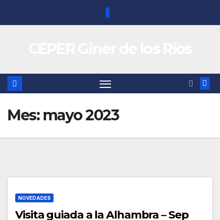
Saltar
al
contenido
CEPER Giner de los Ríos
Mes:
mayo 2023
NOVEDADES
Visita guiada a la Alhambra – Sep