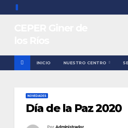
Saltar
al
contenido
CEPER Giner de
los Ríos
INICIO
NUESTRO CENTRO
S
NOVEDADES
Día de la Paz 2020
Por
Administrador