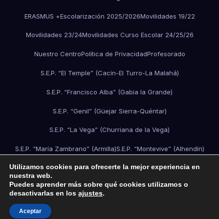
ERASMUS +
Escolarización 2025/2026
Movilidades 19/22
Movilidades 23/24
Movilidades Curso Escolar 24/25/26
Nuestro Centro
Política de Privacidad
Profesorado
S.E.P. “El Temple” (Cacín-El Turro-La Malahá)
S.E.P. “Francisco Alba” (Gabia la Grande)
S.E.P. “Genil” (Güejar Sierra-Quéntar)
S.E.P. “La Vega” (Churriana de la Vega)
S.E.P. “María Zambrano” (Armilla)
S.E.P. “Montevive” (Alhendín)
Utilizamos cookies para ofrecerte la mejor experiencia en
S.E.P. “Vegas Altas” (Ogíjares-Gójar-Dílar-Otura)
Sample Page
nuestra web.
Puedes aprender más sobre qué cookies utilizamos o
Search Results
Secciones
Secretaría
desactivarlas en los
ajustes
.
Una sección de la página de inicio
Aceptar