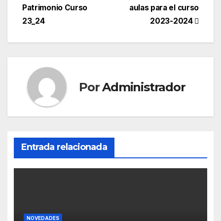
Patrimonio Curso
aulas para el curso
de
23_24
2023-2024
entradas
Por
Administrador
Entrada relacionada
NOVEDADES