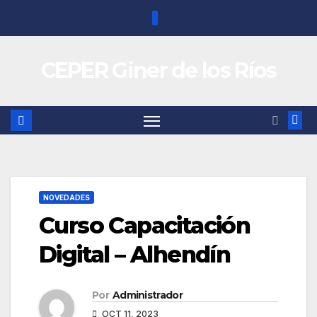
Saltar
al
contenido
CEPER Giner de los Ríos
NOVEDADES
Curso Capacitación
Digital – Alhendín
Por
Administrador
OCT 11, 2023