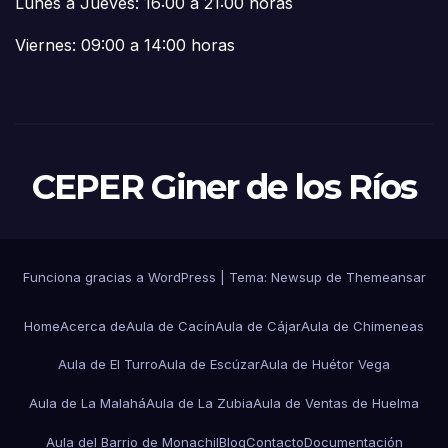
Lunes a Jueves: 16:00 a 21:00 horas
Viernes: 09:00 a 14:00 horas
CEPER Giner de los Ríos
Funciona gracias a WordPress
|
Tema: Newsup de
Themeansar
Home
Acerca de
Aula de Cacín
Aula de Cájar
Aula de Chimeneas
Aula de El Turro
Aula de Escúzar
Aula de Huétor Vega
Aula de La Malahá
Aula de La Zubia
Aula de Ventas de Huelma
Aula del Barrio de Monachil
Blog
Contacto
Documentación