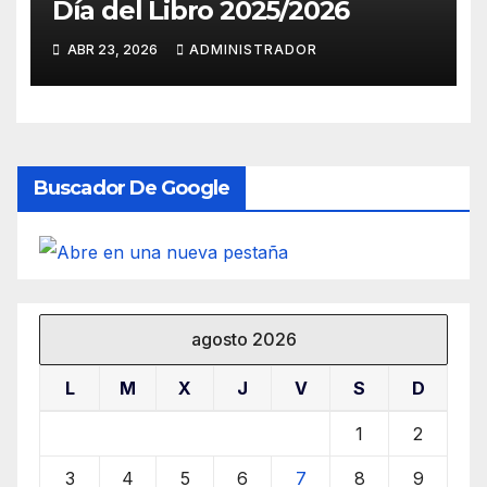
Día del Libro 2025/2026
ABR 23, 2026
ADMINISTRADOR
Buscador De Google
agosto 2026
L
M
X
J
V
S
D
1
2
3
4
5
6
7
8
9